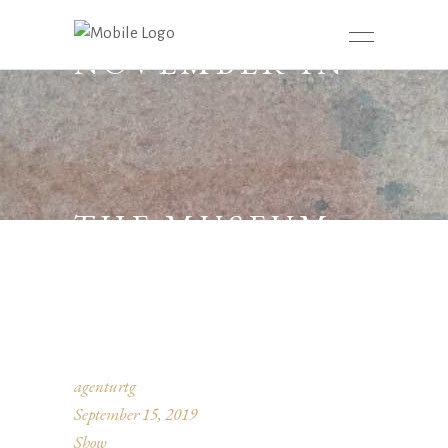
NOVEMBER IN
THE MUSEUM
agenturtg
September 15, 2019
Show