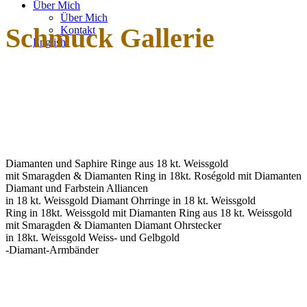
Über Mich
Über Mich
Schmuck Gallerie
Kontakt
English
Diamanten und Saphire
Ringe aus 18 kt. Weissgold
mit Smaragden & Diamanten
Ring in 18kt. Roségold mit Diamanten
Diamant und Farbstein Alliancen
in 18 kt. Weissgold
Diamant Ohrringe in 18 kt. Weissgold
Ring in 18kt. Weissgold mit Diamanten
Ring aus 18 kt. Weissgold
mit Smaragden & Diamanten
Diamant Ohrstecker
in 18kt. Weissgold
Weiss- und Gelbgold
-Diamant-Armbänder