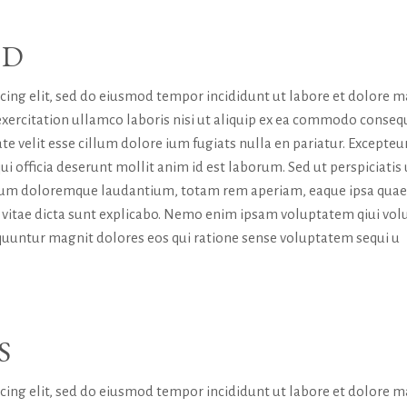
RD
icing elit, sed do eiusmod tempor incididunt ut labore et dolore 
exercitation ullamco laboris nisi ut aliquip ex ea commodo conseq
te velit esse cillum dolore ium fugiats nulla en pariatur. Excepteur
ui officia deserunt mollit anim id est laborum. Sed ut perspiciatis
tium doloremque laudantium, totam rem aperiam, eaque ipsa quae
tae vitae dicta sunt explicabo. Nemo enim ipsam voluptatem qiui vol
sequuntur magnit dolores eos qui ratione sense voluptatem sequi u
S
icing elit, sed do eiusmod tempor incididunt ut labore et dolore 