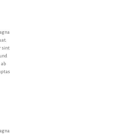
magna
uat.
 sint
 und
 ab
uptas
magna