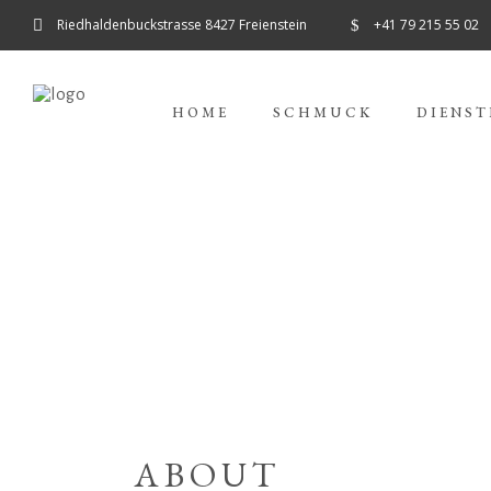
Riedhaldenbuckstrasse 8427 Freienstein
+41 79 215 55 02
HOME
SCHMUCK
DIENST
ABOUT