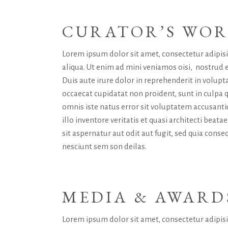
CURATOR’S WO
Lorem ipsum dolor sit amet, consectetur adipis
aliqua. Ut enim ad mini veniamos oisi, nostrud 
Duis aute irure dolor in reprehenderit in volupta
occaecat cupidatat non proident, sunt in culpa q
omnis iste natus error sit voluptatem accusan
illo inventore veritatis et quasi architecti bea
sit aspernatur aut odit aut fugit, sed quia con
nesciunt sem son deilas.
MEDIA & AWARD
Lorem ipsum dolor sit amet, consectetur adipis