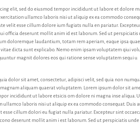
icing elit, sed do eiusmod tempor incididunt ut labore et dolore 
exercitation ullamco laboris nisi ut aliquip ex ea commodo conseq
te velit esse cillum dolore ium fugiats nulla en pariatur. Excepteur
ui officia deserunt mollit anim id est laborum. Sed ut perspiciatis
tium doloremque laudantium, totam rem aperiam, eaque ipsa quae
tae vitae dicta sunt explicabo. Nemo enim ipsam voluptatem qiui vol
sequuntur magnit dolores eos qui ratione sense voluptatem sequi u
ia dolor sit amet, consectetur, adipisci velit, sed quia non numq
e magnam aliquam quaerat voluptatem. Lorem ipsum dolor sit ame
por incididunt ut labore etsicis om dolore ni magna inse aliqua. U
n ullamco laboris nisi ut aliquip ex ea commodo consequat. Duis 
it esse cillum dolori eu fugiat nulla pariatur. Excepteur sint occaec
a cono deserunt mollit anim i est laborum. Sed ut perspiciatis unde