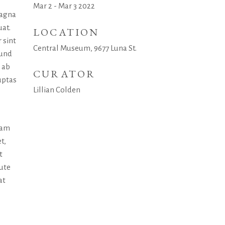
Mar 2 - Mar 3 2022
magna
uat.
LOCATION
 sint
Central Museum, 9677 Luna St.
 und
 ab
CURATOR
uptas
Lillian Colden
uam
t,
t
aute
at