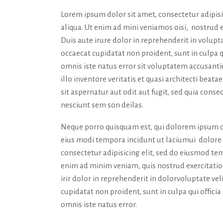
Lorem ipsum dolor sit amet, consectetur adipis
aliqua. Ut enim ad mini veniamos oisi, nostrud 
Duis aute irure dolor in reprehenderit in volupta
occaecat cupidatat non proident, sunt in culpa q
omnis iste natus error sit voluptatem accusan
illo inventore veritatis et quasi architecti bea
sit aspernatur aut odit aut fugit, sed quia con
nesciunt sem son deilas.
Neque porro quisquam est, qui dolorem ipsum qu
eius modi tempora incidunt ut laciumui dolor
consectetur adipisicing elit, sed do eiusmod tem
enim ad minim veniam, quis nostrud exercitatio
irir dolor in reprehenderit in dolorvoluptate vel
cupidatat non proident, sunt in culpa qui offici
omnis iste natus error.