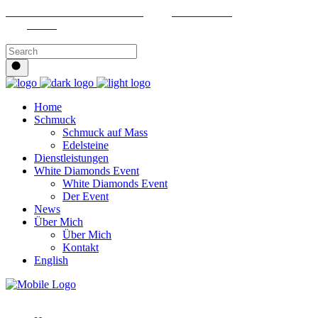
Riedhaldenbuckstrasse 8427 Freienstein
+41 79 215 55 02
Linkedin
Home
Schmuck
Schmuck auf Mass
Edelsteine
Dienstleistungen
White Diamonds Event
White Diamonds Event
Der Event
News
Über Mich
Über Mich
Kontakt
English