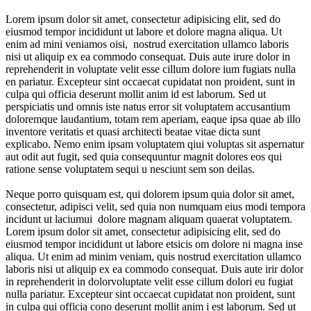
Lorem ipsum dolor sit amet, consectetur adipisicing elit, sed do
eiusmod tempor incididunt ut labore et dolore magna aliqua. Ut
enim ad mini veniamos oisi, nostrud exercitation ullamco laboris
nisi ut aliquip ex ea commodo consequat. Duis aute irure dolor in
reprehenderit in voluptate velit esse cillum dolore ium fugiats nulla
en pariatur. Excepteur sint occaecat cupidatat non proident, sunt in
culpa qui officia deserunt mollit anim id est laborum. Sed ut
perspiciatis und omnis iste natus error sit voluptatem accusantium
doloremque laudantium, totam rem aperiam, eaque ipsa quae ab illo
inventore veritatis et quasi architecti beatae vitae dicta sunt
explicabo. Nemo enim ipsam voluptatem qiui voluptas sit aspernatur
aut odit aut fugit, sed quia consequuntur magnit dolores eos qui
ratione sense voluptatem sequi u nesciunt sem son deilas.
Neque porro quisquam est, qui dolorem ipsum quia dolor sit amet,
consectetur, adipisci velit, sed quia non numquam eius modi tempora
incidunt ut laciumui dolore magnam aliquam quaerat voluptatem.
Lorem ipsum dolor sit amet, consectetur adipisicing elit, sed do
eiusmod tempor incididunt ut labore etsicis om dolore ni magna inse
aliqua. Ut enim ad minim veniam, quis nostrud exercitation ullamco
laboris nisi ut aliquip ex ea commodo consequat. Duis aute irir dolor
in reprehenderit in dolorvoluptate velit esse cillum dolori eu fugiat
nulla pariatur. Excepteur sint occaecat cupidatat non proident, sunt
in culpa qui officia cono deserunt mollit anim i est laborum. Sed ut