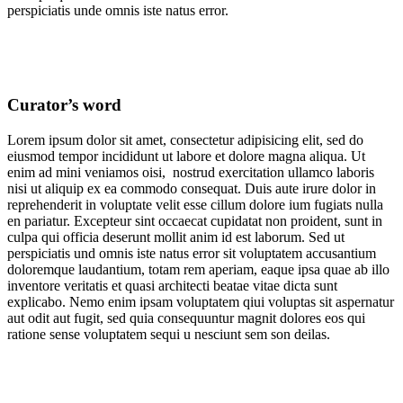
perspiciatis unde omnis iste natus error.
Curator’s word
Lorem ipsum dolor sit amet, consectetur adipisicing elit, sed do
eiusmod tempor incididunt ut labore et dolore magna aliqua. Ut
enim ad mini veniamos oisi, nostrud exercitation ullamco laboris
nisi ut aliquip ex ea commodo consequat. Duis aute irure dolor in
reprehenderit in voluptate velit esse cillum dolore ium fugiats nulla
en pariatur. Excepteur sint occaecat cupidatat non proident, sunt in
culpa qui officia deserunt mollit anim id est laborum. Sed ut
perspiciatis und omnis iste natus error sit voluptatem accusantium
doloremque laudantium, totam rem aperiam, eaque ipsa quae ab illo
inventore veritatis et quasi architecti beatae vitae dicta sunt
explicabo. Nemo enim ipsam voluptatem qiui voluptas sit aspernatur
aut odit aut fugit, sed quia consequuntur magnit dolores eos qui
ratione sense voluptatem sequi u nesciunt sem son deilas.