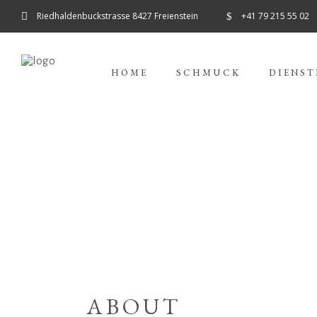
Riedhaldenbuckstrasse 8427 Freienstein
+41 79 215 55 02
HOME
SCHMUCK
DIENST
ABOUT