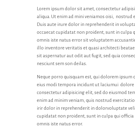
Lorem ipsum dolor sit amet, consectetur adipis
aliqua. Ut enim ad mini veniamos oisi, nostrud 
Duis aute irure dolor in reprehenderit in volupta
occaecat cupidatat non proident, sunt in culpa q
omnis iste natus error sit voluptatem accusan
illo inventore veritatis et quasi architecti bea
sit aspernatur aut odit aut fugit, sed quia con
nesciunt sem son deilas.
Neque porro quisquam est, qui dolorem ipsum qu
eius modi tempora incidunt ut laciumui dolor
consectetur adipisicing elit, sed do eiusmod tem
enim ad minim veniam, quis nostrud exercitatio
irir dolor in reprehenderit in dolorvoluptate vel
cupidatat non proident, sunt in culpa qui offici
omnis iste natus error.