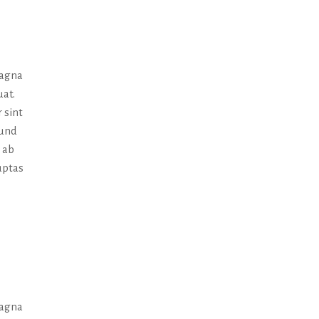
magna
uat.
 sint
 und
 ab
uptas
magna