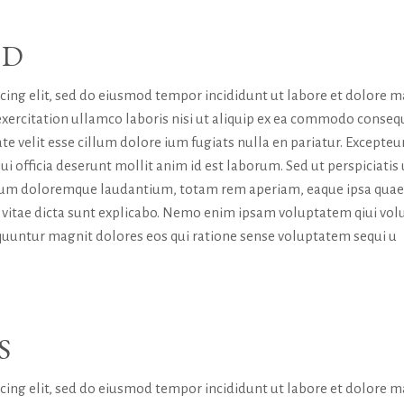
RD
icing elit, sed do eiusmod tempor incididunt ut labore et dolore 
exercitation ullamco laboris nisi ut aliquip ex ea commodo conseq
te velit esse cillum dolore ium fugiats nulla en pariatur. Excepteur
ui officia deserunt mollit anim id est laborum. Sed ut perspiciatis
tium doloremque laudantium, totam rem aperiam, eaque ipsa quae
tae vitae dicta sunt explicabo. Nemo enim ipsam voluptatem qiui vol
sequuntur magnit dolores eos qui ratione sense voluptatem sequi u
S
icing elit, sed do eiusmod tempor incididunt ut labore et dolore 