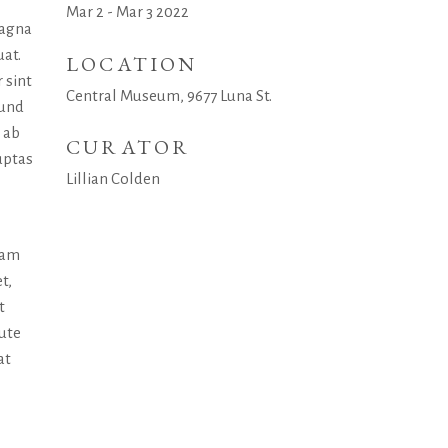
Mar 2 - Mar 3 2022
magna
uat.
LOCATION
 sint
Central Museum, 9677 Luna St.
 und
 ab
CURATOR
uptas
Lillian Colden
uam
t,
t
aute
at