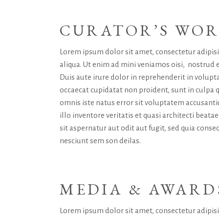
CURATOR’S WO
Lorem ipsum dolor sit amet, consectetur adipis
aliqua. Ut enim ad mini veniamos oisi, nostrud 
Duis aute irure dolor in reprehenderit in volupta
occaecat cupidatat non proident, sunt in culpa q
omnis iste natus error sit voluptatem accusan
illo inventore veritatis et quasi architecti bea
sit aspernatur aut odit aut fugit, sed quia con
nesciunt sem son deilas.
MEDIA & AWARD
Lorem ipsum dolor sit amet, consectetur adipis