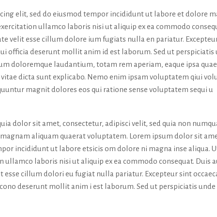
icing elit, sed do eiusmod tempor incididunt ut labore et dolore 
exercitation ullamco laboris nisi ut aliquip ex ea commodo conseq
te velit esse cillum dolore ium fugiats nulla en pariatur. Excepteur
ui officia deserunt mollit anim id est laborum. Sed ut perspiciatis
tium doloremque laudantium, totam rem aperiam, eaque ipsa quae
tae vitae dicta sunt explicabo. Nemo enim ipsam voluptatem qiui vol
sequuntur magnit dolores eos qui ratione sense voluptatem sequi u
ia dolor sit amet, consectetur, adipisci velit, sed quia non numq
e magnam aliquam quaerat voluptatem. Lorem ipsum dolor sit ame
por incididunt ut labore etsicis om dolore ni magna inse aliqua. U
n ullamco laboris nisi ut aliquip ex ea commodo consequat. Duis 
it esse cillum dolori eu fugiat nulla pariatur. Excepteur sint occaec
a cono deserunt mollit anim i est laborum. Sed ut perspiciatis unde